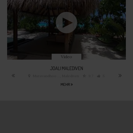
Video
JOALI MALEDIVEN
Muravandhoo ..., Malediven
9.7
5
MEHR