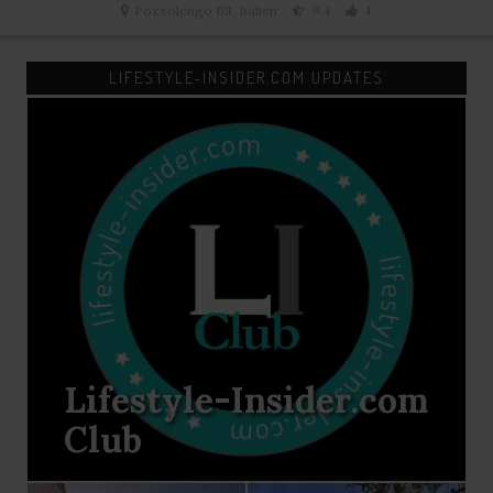
Pozzolengo BS, Italien
9.4
1
M
LIFESTYLE-INSIDER.COM UPDATES
Lifestyle-Insider.com
Club