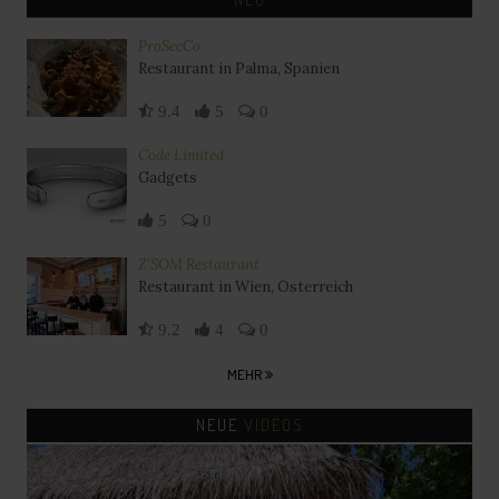
ProSecCo
Restaurant in Palma, Spanien
9.4
5
0
Code Limited
Gadgets
5
0
Z'SOM Restaurant
Restaurant in Wien, Österreich
9.2
4
0
MEHR
NEUE
VIDEOS