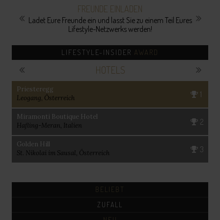
FREUNDE EINLADEN
Ladet Eure Freunde ein und lasst Sie zu einem Teil Eures
Lifestyle-Netzwerks werden!
LIFESTYLE-INSIDER
AWARD
HOTELS
Priesteregg
1
Leogang, Österreich
Miramonti Boutique Hotel
2
Hafling-Meran, Italien
Golden Hill
3
St. Nikolai im Sausal, Österreich
BELIEBT
ZUFALL
NEU