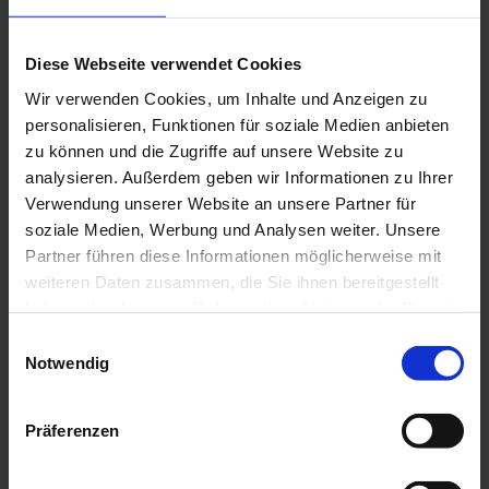
Er zählt zu den berühmtesten und profiliertesten
Diese Webseite verwendet Cookies
Küchenchefs der Welt. Wir sprachen mit dem
Meister der japanisch-peruanischen Küche über
Wir verwenden Cookies, um Inhalte und Anzeigen zu
Signature Dishes, Qualitätsstandards, die neuen
personalisieren, Funktionen für soziale Medien anbieten
Nobu Hotels und die Partnerschaft mit Robert De
zu können und die Zugriffe auf unsere Website zu
Niro.
analysieren. Außerdem geben wir Informationen zu Ihrer
Verwendung unserer Website an unsere Partner für
WEITERLESEN
soziale Medien, Werbung und Analysen weiter. Unsere
Partner führen diese Informationen möglicherweise mit
SPECIAL
TOP-CHARTS
weiteren Daten zusammen, die Sie ihnen bereitgestellt
haben oder die sie im Rahmen Ihrer Nutzung der Dienste
gesammelt haben.
Einwilligungsauswahl
Notwendig
Präferenzen