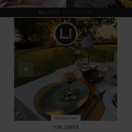
before Dinner
after Dinner
NEUESTE
INSIDERTIPPS
Tagesbar
Business
Business
Adults only
Urlaub mit Kindern
Mehr anzeigen
-
Restaurant
FENIL CONTER