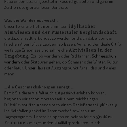
Naturerlebnisse, eingebettet in kuschelige Suiten und ganz im
Zeichen des grenzenlosen Genusses.
Was die Wanderlust weckt …
Unser Terentnerhof thront inmitten
idyllischer
Almwiesen und der Pustertaler Berglandschaft
,
die dazu einlädt, erkundet zu werden und sich dabei von der
frischen Alpenluft verzaubern zu lassen. Wir sind der ideale Ort für
vielfältige Erlebnisse und zahlreiche
Aktivitäten in der
Umgebung
. Egal ob wandern oder Rad fahren
, Schneeschuh
wandern o
der Skitouren gehen, ob Sommer oder Winter, Kultur
oder Natur:
Unser Haus
ist Ausgangspunkt für all das und vieles
mehr.
… die Geschmacksknospen anregt …
Damit Sie diese Vielfalt auch gut gestärkt erleben können,
beginnen wir schon morgens mit einem reichhaltigen
Frühstücksbuffet. Abends nach einem Genießermenü glückselig
ins Bett fallen gehört im Terentnerhof sowieso zum
Tagesprogramm. Unsere Halbpension beinhaltet ein
großes
Frühstück
mit gesunden Qualitätsprodukten, frisch