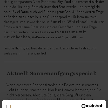
richtig entspannen. Vom Panorama-
Sky-Pool aus erstreckt sich der
neue Adults-only-Bereich über drei Stockwerke und ermöglicht
so, auf viel Raum auch viel Ruhe zu genießen. Auf der vierten Etage
befinden sich unser In- und
Outdoorpool mit Ruheraum, zwei
Massageräume sowie der neue
Sunrise-Whirlpool
. Im dritten
Stock wartet eine Biosauna und das Dampfbad und eine Etage
darunter finden unsere Gäste die
Eventsauna mit
Tauchbecken
, Außenterrasse und Yogaplattform.
Frische Highlights, bewährter Genuss, besonderes Feeling und
vieles mehr im Terentnerhof!
Aktuell: Sonnenaufgangsspecial:
Wenn die ersten Sonnenstrahlen die Dolomiten in warmes
Licht tauchen, startet Ihr Urlaub mit einem Moment, den Sie
nicht vergessen. Absolute Stille, klare Bergluft und ein
Panorama, das einfach hängen bleibt – genau dafür ist
dieses Special gemacht.