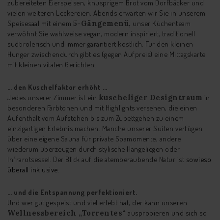
zubereiteten Eierspeisen, knusprigem Brot vom Dorfbäcker und
vielen weiteren Leckereien. Abends erwarten wir Sie in unserem
Speisesaal mit einem
5-Gängemenü,
unser Küchenteam
verwöhnt Sie wahlweise vegan, modern inspiriert, traditionell
südtirolerisch und immer garantiert köstlich. Für den kleinen
Hunger zwischendurch gibt es (gegen Aufpreis) eine Mittagskarte
mit kleinen vitalen Gerichten.
… den Kuschelfaktor erhöht …
Jedes unserer Zimmer ist ein
kuscheliger Designtraum
in
besonderen Farbtönen und mit Highlights versehen, die einen
Aufenthalt vom Aufstehen bis zum Zubettgehen zu einem
einzigartigen Erlebnis machen. Manche unserer Suiten verfügen
über eine eigene Sauna für private Spamomente, andere
wiederum überzeugen durch stylische Hängeliegen oder
Infrarotsessel. Der Blick auf die atemberaubende Natur ist
sowieso
überall inklusive.
… und die Entspannung perfektioniert.
Und wer gut gespeist und viel erlebt hat, der kann unseren
Wellnessbereich „Torrentes“
ausprobieren und sich so