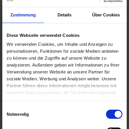
Highlights:
Zustimmung
Details
Über Cookies
• 7 Übernachtungen mit Halbpension
Diese Webseite verwendet Cookies
• 1 geführte Sonnenaufgangswanderung mit herrlichem
Dolomitenblick
Wir verwenden Cookies, um Inhalte und Anzeigen zu
personalisieren, Funktionen für soziale Medien anbieten
• Täglich weitere geführte Erlebnis- und
zu können und die Zugriffe auf unsere Website zu
Themenwanderungen
analysieren. Außerdem geben wir Informationen zu Ihrer
Verwendung unserer Website an unsere Partner für
• Leihstöcke, Leihrucksack, Wanderkarten
soziale Medien, Werbung und Analysen weiter. Unsere
Partner führen diese Informationen möglicherweise mit
Preise und weitere Infos finden Sie
hier
.
weiteren Daten zusammen, die Sie ihnen bereitgestellt
haben oder die sie im Rahmen Ihrer Nutzung der Dienste
gesammelt haben.
Einwilligungsauswahl
Hotel Terentnerhof
Notwendig
Pustertaler Sonnenstraße 7 | 39030 Terenten
Südtirol, Italien