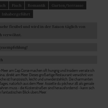
isch
Fisch
Romantik
Garten/terrasse
Inhabergeführt
 sehr flexibel und wird in der Saison täglich von
ch verwöhnt.
gesempfehlung!
ch
e Meer am Cap Corse machen oft hungrig und Insidern verrate ich
Rina, direkt am Meer. Dieses großartige Restaurant verwöhnt von
che ist französisch, leicht und unwiderstehlich. Die charmanten
ages, natürlich aus dem Meer. Assiette du pêcheur zB als geniale
fahren muss - die Küstenstraßen sind herausfordernd - kann sich
m fantastischen Blick übers Meer.