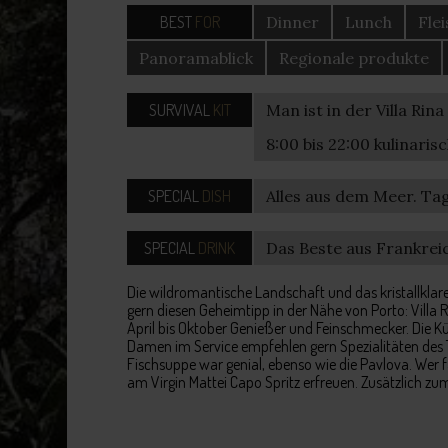
BEST
FOR
Dinner
Lunch
Fle
Panoramablick
Regionale produkte
SURVIVAL
KIT
Man ist in der Villa Rina
8:00 bis 22:00 kulinaris
SPECIAL
DISH
Alles aus dem Meer. Ta
SPECIAL
DRINK
Das Beste aus Frankrei
Die wildromantische Landschaft und das kristallklar
gern diesen Geheimtipp in der Nähe von Porto: Villa 
April bis Oktober Genießer und Feinschmecker. Die Kü
Damen im Service empfehlen gern Spezialitäten des T
Fischsuppe war genial, ebenso wie die Pavlova. Wer 
am Virgin Mattei Capo Spritz erfreuen. Zusätzlich zu