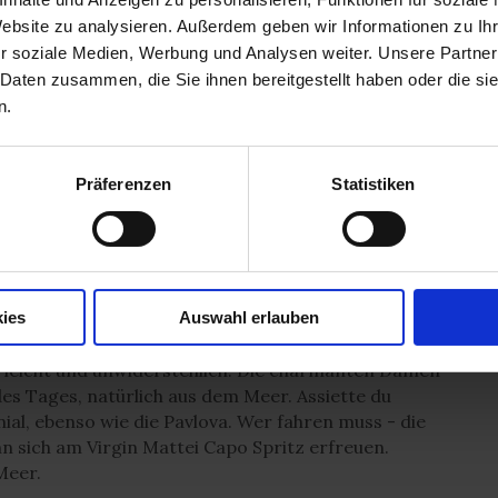
Website zu analysieren. Außerdem geben wir Informationen zu I
r soziale Medien, Werbung und Analysen weiter. Unsere Partner
 Daten zusammen, die Sie ihnen bereitgestellt haben oder die s
n.
10
Präferenzen
Statistiken
Corse"
kristallklare Meer am Cap Corse machen oft hungrig
imtipp in der Nähe von Porto: Villa Rina, direkt am
ies
Auswahl erlauben
öhnt von April bis Oktober Genießer und
, leicht und unwiderstehlich. Die charmanten Damen
des Tages, natürlich aus dem Meer. Assiette du
ial, ebenso wie die Pavlova. Wer fahren muss - die
 sich am Virgin Mattei Capo Spritz erfreuen.
Meer.