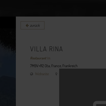
zurück
VILLA RINA
Restaurant
in
7M9V+R2 Ota, France, Frankreich
Webseite
Routenplaner