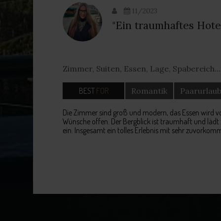
11/2023
"Ein traumhaftes Hotel
Zimmer, Suiten, Essen, Lage, Spabereich....
BEST
FOR
Romantik
Paarurlau
Die Zimmer sind groß und modern, das Essen wird vo
Wünsche offen. Der Bergblick ist traumhaft und läd
ein. Insgesamt ein tolles Erlebnis mit sehr zuvork