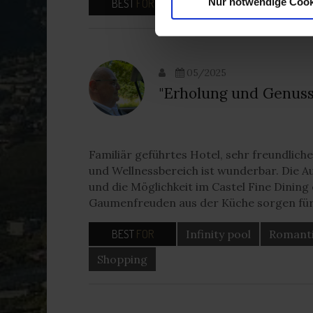
Nur notwendige Cook
BEST
FOR
Romantik
Paarurlau
05/2025
"Erholung und Genuss
Familiär geführtes Hotel, sehr freundlic
und Wellnessbereich ist wunderbar. Die Au
und die Möglichkeit im Castel Fine Dining
Gaumenfreuden aus der Küche sorgen für
BEST
FOR
Infinity pool
Romant
Shopping