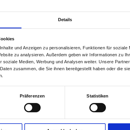
Details
Cookies
nhalte und Anzeigen zu personalisieren, Funktionen für soziale
Website zu analysieren. Außerdem geben wir Informationen zu I
r soziale Medien, Werbung und Analysen weiter. Unsere Partner
10
 Daten zusammen, die Sie ihnen bereitgestellt haben oder die s
ess Hotel in Meran"
n.
Präferenzen
Statistiken
sen wird von einem Sternekoch zubereitet und der
r Bergblick ist traumhaft und lädt zu einem
r der Terasse ein. Insgesamt ein tolles Erlebnis
einer absoluten Wohlfühlatmosphäre!