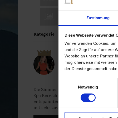
Zustimmung
Kategorie
:
Diese Webseite verwendet 
Wir verwenden Cookies, um I
und die Zugriffe auf unsere 
Website an unsere Partner fü
- TIPPGEBER
11/2023
möglicherweise mit weiteren
"Wunderschönes Welln
der Dienste gesammelt habe
Einwilligungsauswahl
Notwendig
Die Zimmer sind groß und modern, das Es
Spa Bereich lässt keine Wünsche offen. De
entspannten Tag in der Panoramasauna ode
mit sehr zuvorkommendem Personal und 