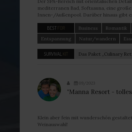
Der SPA-Bereich mit orientalischen Detai
mediterranen Bad, Softsauna, eine große
Innen-/Außenpool. Darüber hinaus gibt e
BEST
FOR
Business
Romantik
Entspannung
Natur/wandern
Ess
SURVIVAL
KIT
Das Paket „Culinary Ret
09/2023
"Manna Resort - tolle
Klein aber fein mit wunderschön gestalte
Weinauswahl!