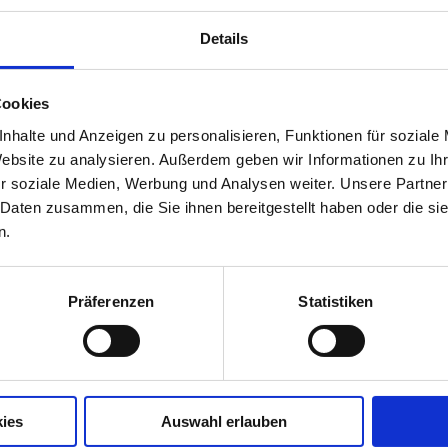
10
n, sein, atmen"
Details
Cookies
na Luxus Resort war so besonders, einzigartig,
nhalte und Anzeigen zu personalisieren, Funktionen für soziale
irklich die Worte fehlen. Vintage wird hier in
iniert wie Luxus, Behaglichkeit und modernste
Website zu analysieren. Außerdem geben wir Informationen zu I
und im Glas zu allen Tageszeiten. Coco und ich
r soziale Medien, Werbung und Analysen weiter. Unsere Partner
n die Tage im Chalet l‘Orniello sehr genossen. Aber
 Daten zusammen, die Sie ihnen bereitgestellt haben oder die s
rt. Wie auch der Frühstücksbereich mit
n.
ndruckensten Holzdecke, der wunderschönen
uise. Für den Spa-Bereich suche ich immer noch
 mit Outdoorbereich, WUNDERvoller Duft, Saunen
Präferenzen
Statistiken
assage von der eigenen Sauna in meinem Chalet und
z zu schweigen… hach! Und, nicht zu vergessen,
Paarurlaub
Ayurveda
Solo-reisen
ies
Auswahl erlauben