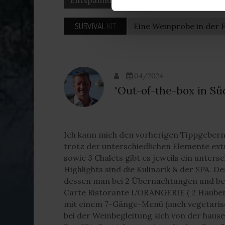
Entspannung
Natur/wandern
Ess
SURVIVAL
KIT
Eine Weinprobe in der 
04/2024
"Out-of-the-box in Süd
Ich kann mich den vorherigen Tippgebern
trotz der unterschiedlichen Elemente ext
sowie 3 Chalets gibt es jeweils ein unters
Highlights sind die Kulinarik & der SPA. D
dessen man bei 2 Übernachtungen und bei 
Carte Ristorante L‘ORANGERIE ( 2 Haube
mit einem 7-Gänge-Menü (auch vegetaris
bei der Weinbegleitung sich von der haus