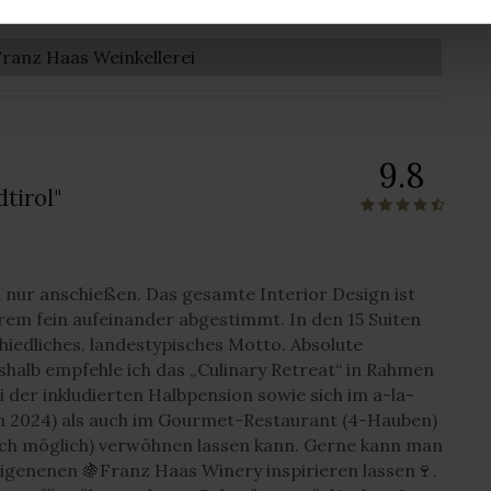
en gehen
Yoga
Sport
Haustiere
Franz Haas Weinkellerei
9.8
tirol"
 nur anschießen. Das gesamte Interior Design ist
rem fein aufeinander abgestimmt. In den 15 Suiten
chiedliches, landestypisches Motto. Absolute
eshalb empfehle ich das „Culinary Retreat“ in Rahmen
der inkludierten Halbpension sowie sich im a-la-
n 2024) als auch im Gourmet-Restaurant (4-Hauben)
ch möglich) verwöhnen lassen kann. Gerne kann man
eigenenen 🍇Franz Haas Winery inspirieren lassen🍷.