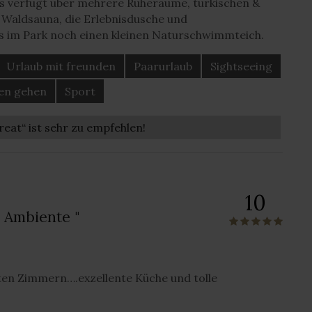
ls verfügt über mehrere Ruheräume, türkischen &
 Waldsauna, die Erlebnisdusche und
s im Park noch einen kleinen Naturschwimmteich.
Urlaub mit freunden
Paarurlaub
Sightseeing
en gehen
Sport
reat“ ist sehr zu empfehlen!
10
s Ambiente "
ten Zimmern….exzellente Küche und tolle