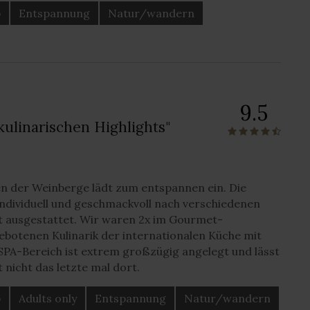
b
Entspannung
Natur/wandern
9.5
kulinarischen Highlights"
ten der Weinberge lädt zum entspannen ein. Die
individuell und geschmackvoll nach verschiedenen
nt ausgestattet. Wir waren 2x im Gourmet-
ebotenen Kulinarik der internationalen Küche mit
SPA-Bereich ist extrem großzügig angelegt und lässt
nicht das letzte mal dort.
b
Adults only
Entspannung
Natur/wandern