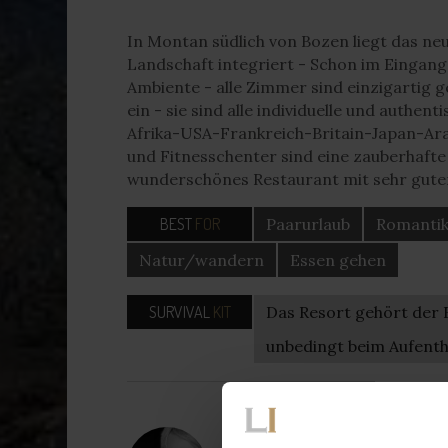
In Montan südlich von Bozen liegt das ne
Landschaft integriert - Schon im Einga
Ambiente - alle Zimmer sind einzigartig ge
ein - sie sind alle individuelle und authen
Afrika-USA-Frankreich-Britain-Japan-Ara
und Fitnesschenter sind eine zauberhafte O
wunderschönes Restaurant mit sehr guter
BEST
FOR
Paarurlaub
Romanti
Natur/wandern
Essen gehen
SURVIVAL
KIT
Das Resort gehört der Fa
unbedingt beim Aufent
04/2024