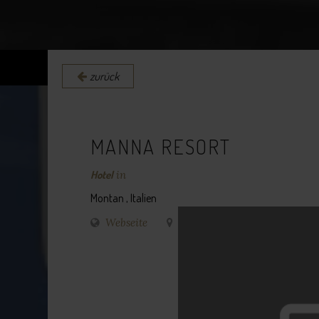
zurück
MANNA RESORT
Hotel
in
Montan , Italien
Webseite
Routenplaner