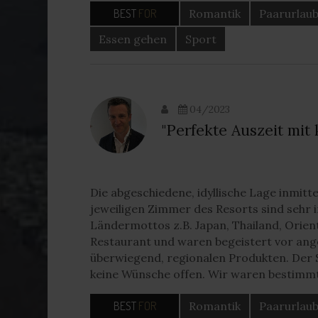
BEST
FOR
Romantik
Paarurlau
Essen gehen
Sport
04/2023
"Perfekte Auszeit mit 
Die abgeschiedene, idyllische Lage inmit
jeweiligen Zimmer des Resorts sind sehr 
Ländermottos z.B. Japan, Thailand, Orie
Restaurant und waren begeistert vor ang
überwiegend, regionalen Produkten. Der 
keine Wünsche offen. Wir waren bestimmt 
BEST
FOR
Romantik
Paarurlau