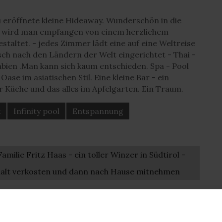
u eröffnete kleine Hideaway. Wunderschön in die
ng wird man empfangen von einem herzlichem
staltet. - jedes Zimmer lädt eine auf eine Weltreise
tisch nach den Ländern der Welt eingerichtet - Thai -
bien .Man kann sich kaum entschieden. Spa - Pool
ase im asiatischen Stil. Eine kleine Bar - ein
 Küche und das alles im Apfelgarten. Ein Traum.
k
Infinity pool
Entspannung
milie Fritz Haas - ein toller Winzer in Südtirol -
halt verkosten und dann nach Hause mitnehmen