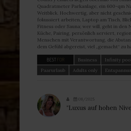
Quadratmeter Parkanlage, ein 600-qm Na
Weitblick. Hochwertig, aber nicht geschni
fokussiert arbeiten, Laptop am Tisch, Bl
Fitness oder Sauna; wer will, geht in den 
Küche, Pairing, persönlich serviert, region
Menschen mit Verantwortung, die Abstand
dem Gefühl abgereist, viel „gemacht“ zu h
BEST
FOR
Business
Infinity poo
Paarurlaub
Adults only
Entspannu
08/2025
"Luxus auf hohen Nive