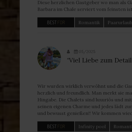
Diese herzlichen Gastgeber wo man als G
Barbara im Chale serviert vom feinsten is
BEST
FOR
Romantik
Paarurlau
05/2025
"Viel Liebe zum Detail
Wir wurden wirklich verwöhnt und die Gas
herzlich und freundlich. Man merkt sie m
Hingabe. Die Chalets sind luxuriös und mit
seinen eigenen Charme und jedes lädt z
und bewusst genießen!! Wir kommen wied
BEST
FOR
Infinity pool
Romant