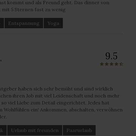
ast kommt und als Freund geht. Das dinner von
t mit 5 Sternen fast zu wenig
b
Entspannung
Yoga
9.5
"
tgeber haben sich sehr bemüht und sind wirklich
achen ihren Job mit viel Leidenschaft und noch mehr
 so viel Liebe zum Detail eingerichtet. Jedes hat
um Wohlfühlen ein! Ankommen, abschalten, verwöhnen
er.
ik
Urlaub mit freunden
Paarurlaub