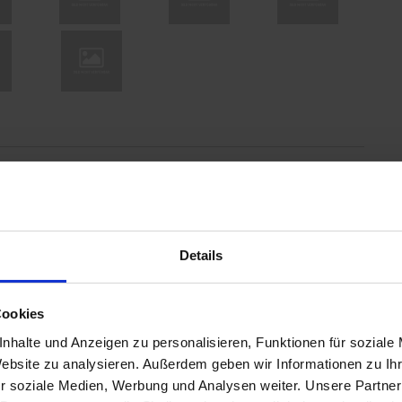
10
 Hill"
Details
öhnlich und wenn man erst einmal da war, zieht es
Cookies
 Begrüßung im wunderbar restaurieren Kellergewölbe
nhalte und Anzeigen zu personalisieren, Funktionen für soziale
eren Welt. Barbara, Gastgeberin aus Leidenschaft,
Website zu analysieren. Außerdem geben wir Informationen zu I
nd Dinner for2 geduldig an, gab Empfehlungen ab.
r soziale Medien, Werbung und Analysen weiter. Unsere Partner
ne Anlage, zeigte mir die Sportgeräte und die