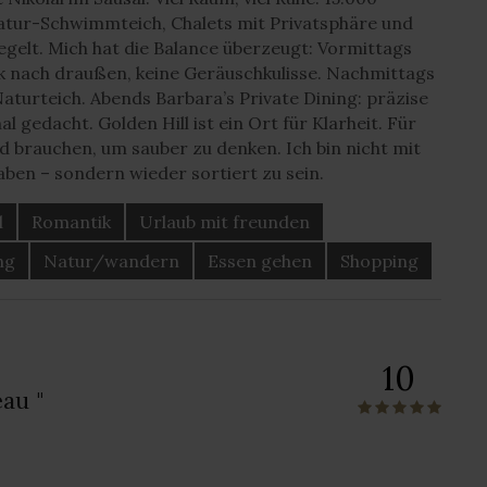
tur-Schwimmteich, Chalets mit Privatsphäre und
egelt. Mich hat die Balance überzeugt: Vormittags
ick nach draußen, keine Geräuschkulisse. Nachmittags
Naturteich. Abends Barbara’s Private Dining: präzise
al gedacht. Golden Hill ist ein Ort für Klarheit. Für
 brauchen, um sauber zu denken. Ich bin nicht mit
aben – sondern wieder sortiert zu sein.
l
Romantik
Urlaub mit freunden
ng
Natur/wandern
Essen gehen
Shopping
10
au "